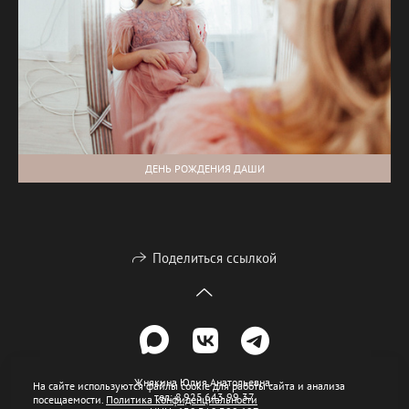
ДЕНЬ РОЖДЕНИЯ ДАШИ
Поделиться ссылкой
Жнякина Юлия Анатольевна.
На сайте используются файлы cookie для работы сайта и анализа
тел: 8 925 643 99 37
посещаемости.
Политика конфиденциальности